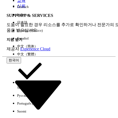
교육
신뢰
Deutsch
Italiano
SUPPORT & SERVICES
모두 지우기
완료
日本語
도움이 필요한 경우 리소스를 추가로 확인하거나 전문가의 
움을 받으십시오.
Español (México)
Español
지원 받기
中文（简体）
제공자
Experience Cloud
中文（繁體）
한국어
Select Org
한국어
Русский
결과 없음
Português (Brasil)
몇 가지 검색 팁
Suomi