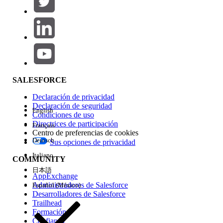
Agregar
Área de productos
Repercusión de función
SALESFORCE
Declaración de privacidad
Declaración de seguridad
English
Condiciones de uso
Directrices de participación
Français
Centro de preferencias de cookies
Deutsch
Sus opciones de privacidad
Edición
Italiano
COMMUNITY
日本語
AppExchange
Administradores de Salesforce
Español (México)
Desarrolladores de Salesforce
Trailhead
Experiencia
Formación
Confianza