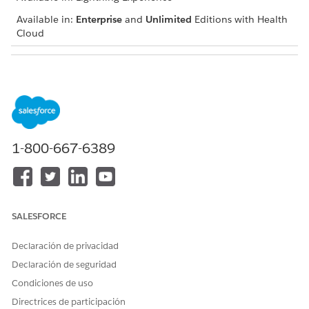
Available in:
Enterprise
and
Unlimited
Editions with Health
Cloud
USER PERMISSIONS
NEEDED
To review the request:
Health Cloud Utilization
Management, OmniStudio
User, and RuleEngine
Runtime permission sets
1-800-667-6389
When you’re done reviewing the request, click
Submit
. A case
record is created for the authorization request.
SALESFORCE
¿RESOLVIÓ ESTE ARTÍCULO SU PROBLEMA?
Declaración de privacidad
¡Háganos saber cómo podemos mejorar!
Declaración de seguridad
Sí
No
Condiciones de uso
Directrices de participación