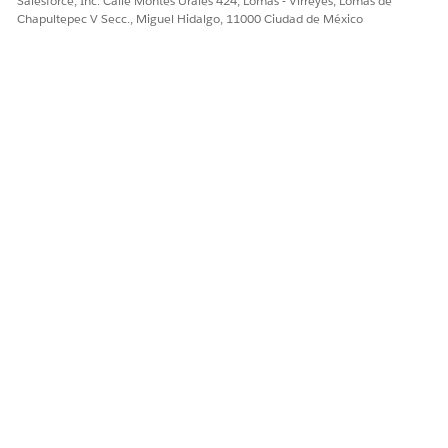
Salesforce, Inc. Calle Montes Urales 424, Lomas - Virreyes, Lomas de
Chapultepec V Secc., Miguel Hidalgo, 11000 Ciudad de México