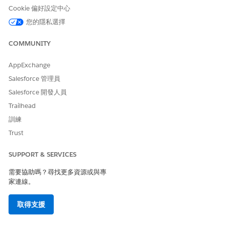
視您的要求類型而定。
Cookie 偏好設定中心
將照護要求詳細資料新增至授權要求。
您的隱私選擇
將提供者詳細資料新增至授權要求。
COMMUNITY
在「文件類型」，選取要新增文件的文件檢查清單項目。
按一下「
上載檔案
」，並選取文件。
AppExchange
按一下「
完成
」。
若要上載另一個文件類型，請按一下「
新增
」。
Salesforce 管理員
若要新增未列在檢查清單中的文件，請選取「
其他
」作為「文件
Salesforce 開發人員
類型」，然後新增檔案。
Trailhead
新增來自要求提供者的觀察或註解。
訓練
按一下「
下一步
」以審查授權要求。
Trust
SUPPORT & SERVICES
此文章是否解決您的問題？
需要協助嗎？尋找更多資源或與專
請讓我們知道，以便我們改進！
家連線。
是
否
取得支援