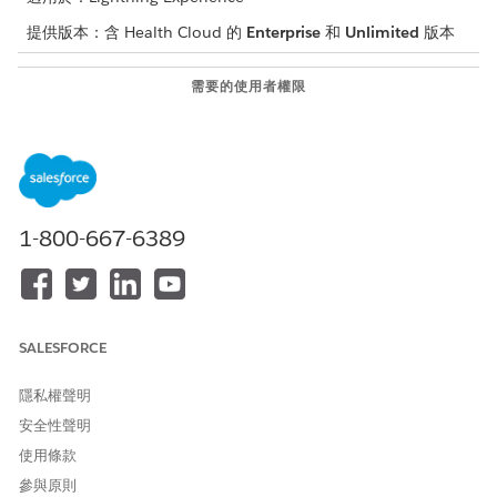
提供版本：含 Health Cloud 的
Enterprise
和
Unlimited
版本
需要的使用者權限
上載文件：
Health Cloud 利用管理、
OmniStudio 使用者，以及
RuleEngine 執行階段權限集
您也可以上載其他文件，並新增要求提供者的備註。
1-800-667-6389
所顯示的授權要求所需文件清單，取決於管理員設定的規
備註
SALESFORCE
則。請連絡您的管理員以取得詳細資訊。
隱私權聲明
進入 App Launcher，前往「支付者利用管理」應用程式，然後
安全性聲明
進行下列動作：
使用條款
選取授權要求類型。
參與原則
對您的照護要求執行資格檢查或將同時審查連結至現有要求,