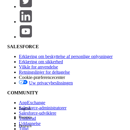
Produktområde
Funktionspåvirkning
SALESFORCE
Erklæring om beskyttelse af personlige oplysninger
Erklæring om sikkerhed
Vilkår for anvendelse
Retningslinjer for deltagelse
Cookie-præferencecenter
Uw privacybeslissingen
Version
COMMUNITY
AppExchange
Salesforce-administratorer
English
Salesforce-udviklere
Français
Trailhead
Experience
Uddannelse
Deutsch
Tillid