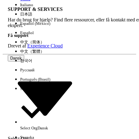
Italiano
SUPPORT & SERVICES
日本語
Har du brug for hjælp? Find flere ressourcer, eller få kontakt med e
Ryd alle
Udført
Español (México)
ekspert.
Español
Få support
中文（简体）
Drevet af
Experience Cloud
中文（繁體）
Dansk
한국어
Русский
Português (Brasil)
Suomi
Ingen resultater
Her er nogle søgetips
Select Org
Dansk
Kontroller stavemåden for dine søgeord.
Svenska
Select Org