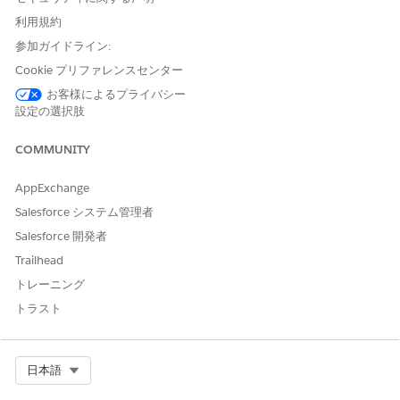
します。最大合計サイズが 80 KB のドキュメントを 6 個まで
利用規約
追加します。
要請種別、優先度、およびメンバープランを選択します。
参加ガイドライン:
[詳細を表示]
をクリックします。
Cookie プリファレンスセンター
要請元の提供者の名前と住所、患者の臨床受診の詳細、メンバ
お客様によるプライバシー
ープラン情報を確認します。
設定の選択肢
承認要請を送信します。
Salesforce により承認要請が支払者に送信され、要請の状況
COMMUNITY
を追跡できるようにケースが作成されます。
AppExchange
Salesforce システム管理者
この記事で問題は解決されましたか?
Salesforce 開発者
ご意見をお待ちしております。
Trailhead
トレーニング
はい
いいえ
トラスト
Select Org
日本語