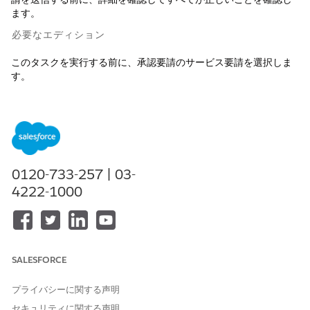
ます。
必要なエディション
このタスクを実行する前に、承認要請のサービス要請を選択しま
す。
使用可能なインターフェース: Lightning Experience
使用可能なエディション: Health Cloud が付属する
Enterprise
Edition および
Unlimited
Edition
0120-733-257 | 03-
必要なユーザー権限
4222-1000
ドキュメントを追加して要請
「利用管理提供者ユーザー」
を送信する
権限セット
および
「OmniStudio ユーザー」権
SALESFORCE
限セット
プライバシーに関する声明
ドキュメント名を入力して、臨床ドキュメントをアップロード
セキュリティに関する声明