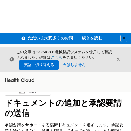
ただいま大変多くのお問い合わせをいただいており、ご連絡までにお時間を頂戴しております
続きを読む
Clo
この文章は Salesforce 機械翻訳システムを使用して翻訳
されました。詳細は
こちら
をご参照ください。
閉じる
閉じ
閉じる
英語に切り替える
今はしません
Health Cloud
目次
目次を表示
ドキュメントの追加と承認要請
の送信
承認要請をサポートする臨床ドキュメントを追加します。承認要
請を送信する前に、詳細を確認してすべてが正しいことを確認し