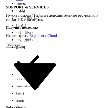
Italiano
SUPPORT & SERVICES
日本語
Нужна помощь? Найдите дополнительные ресурсы или
Очистить все
Готово
Español (México)
свяжитесь с экспертом.
Español
Получить поддержку
中文（简体）
Используется
Experience Cloud
中文（繁體）
Русский
한국어
Select Org
Русский
Português (Brasil)
Результаты отсутствуют
Suomi
Ниже приведены некоторые советы по поиску.
Dansk
Проверьте орфографию ключевых слов.
Select Org
Svenska