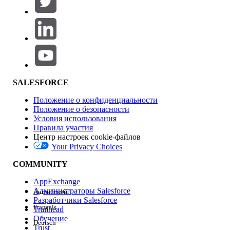
Добавить
Область продуктов
Влияние на функции
SALESFORCE
Положение о конфиденциальности
Положение о безопасности
Условия использования
Правила участия
Центр настроек cookie-файлов
Your Privacy Choices
Версия
COMMUNITY
AppExchange
Администраторы Salesforce
Английский
Разработчики Salesforce
Français
Trailhead
Возможности
Обучение
Deutsch
Trust