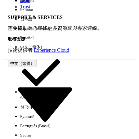
訓練
Deutsch
Trust
Italiano
SUPPORT & SERVICES
日本語
全部清除
完成
需要協助嗎？尋找更多資源或與專家連線。
Español (México)
Español
取得支援
中文（简体）
技術提供者
Experience Cloud
中文（繁體）
Select Org
中文（繁體）
한국어
Русский
沒有結果
Português (Brasil)
以下是搜尋小祕訣
Suomi