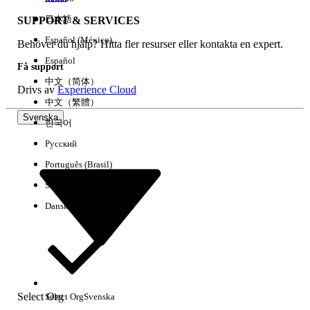
日本語
SUPPORT & SERVICES
Español (México)
Behöver du hjälp? Hitta fler resurser eller kontakta en expert.
Rensa alla
Klart
Español
Få support
中文（简体）
Drivs av
Experience Cloud
中文（繁體）
Svenska
한국어
Русский
Português (Brasil)
Suomi
Dansk
Inga resultat
Här är några söktips
Select Org
Select Org
Svenska
Kontrollera stavningen av dina nyckelord.