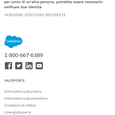
per conto di un'altra persona, potrebbe essere necessario
verificare due identità.
VERSIONI (EDITION) RICHIESTE
Disponibile in: Lightning Experience
Disponibile in:
Enterprise Edition
e
Unlimited Edition
con
Health Cloud
Verifica del chiamante
1-800-667-6389
Verificare l'identità di un chiamante prima di elaborare le
richieste che contengono informazioni sensibili.
Verifica di un cliente e del suo rappresentante
Verificare l'identità di un cliente prima di elaborare le
SALESFORCE
richieste che riguardano informazioni sensibili, e
memorizzare i dettagli dell'interazione. Se un
Informativa sulla privacy
coinvolgimento riguarda un utente diverso dal cliente, è
possibile eseguire la verifica per entrambe le persone.
Informativa sulla protezione
Condizioni di utilizzo
Linee guida per la