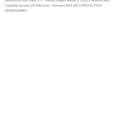
salesforce.com Italy S.r.l., Piazza Filippo Meda 5, 20121 Milano (MI)
Capitale sociale 10.000 euro - Numero REA MI-1785731 P.IVA
04959160963