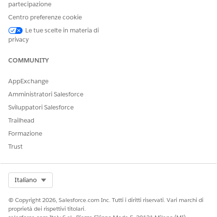
partecipazione
QUESTO ARTICOLO HA RISOLTO IL PROBLEMA?
Centro preferenze cookie
Facci sapere, così possiamo migliorare!
Le tue scelte in materia di
privacy
Sì
No
COMMUNITY
AppExchange
Amministratori Salesforce
Sviluppatori Salesforce
Trailhead
Formazione
Trust
Select Org
Italiano
© Copyright 2026, Salesforce.com Inc. Tutti i diritti riservati. Vari marchi di
proprietà dei rispettivi titolari.