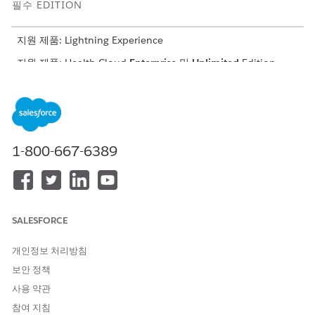
필수 EDITION
지원 제품: Lightning Experience
지원 제품: Health Cloud
Enterprise
및
Unlimited
Edition
발신자 확인
민감한 정보와 관련된 요청을 처리하기 전에 발신자의 ID를 확
인합니다.
고객 및 담당자 확인
1-800-667-6389
민감한 정보와 관련된 요청을 처리하기 전에 고객의 ID를 확인
하고 상호 작용에 대한 세부 사항을 저장합니다. 고객이 아닌 사
람이 참여한 경우 두 사람 모두에 대한 확인 절차를 수행합니다.
SALESFORCE
개인정보 처리방침
이 기사를 통해 문제를 해결했습니까?
보안 정책
개선을 위한 의견을 보내주세요.
사용 약관
예
아니요
참여 지침