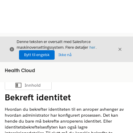
Denne teksten er oversatt med Salesforce
maskinoversettingssystem. Flere detaljer
her
.
Avslutt
Avslut
Avslutt
Bytt til engelsk
Ikke nå
Health Cloud
Innhold
Vis innholdsfortegnelse
Bekreft identitet
Hvordan du bekrefter identiteten til en anroper avhenger av
hvordan administrator har konfigurert prosessen. Det kan
hende du bare må bekrefte anroperens identitet. Eller
identitetsbekreftelsesflyten kan også lagre