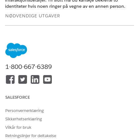
interaksjonsdetaljer. Til slutt må du kanskje bekrefte to
identiteter hvis noen ringer på vegne av en annen person.
NØDVENDIGE UTGAVER
Tilgjengelig i Lightning Experience
Tilgjengelig i
Enterprise
og
Unlimited
Edition med Health
Cloud
Kontrollere anroper
1-800-667-6389
Kontroller identiteten til en innringer før brukere
behandler forespørsler som involverer sensitiv
informasjon.
Kontrollere en kunde og vedkommendes representant
Kontroller kundens identitet før vedkommende behandler
SALESFORCE
forespørsler som involverer sensitiv informasjon, og lagre
detaljer om interaksjonen. Hvis et engasjement gjelder
Personvernerklæring
noen andre enn kunden, kan du bekrefte for begge
Sikkerhetserklæring
personer.
Vilkår for bruk
Retningslinjer for deltakelse