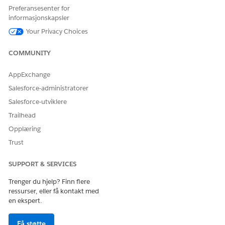
Preferansesenter for
informasjonskapsler
HJALP DENNE ARTIKKELEN MED Å LØSE PROBLEMET DITT?
Your Privacy Choices
La oss få vite det slik at vi kan forbedre!
Ja
Nei
COMMUNITY
AppExchange
Salesforce-administratorer
Salesforce-utviklere
Trailhead
Opplæring
Trust
SUPPORT & SERVICES
Trenger du hjelp? Finn flere
ressurser, eller få kontakt med
en ekspert.
Få støtte