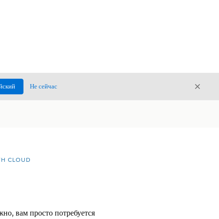
Закры
йский
Не сейчас
Закрыт
TH CLOUD
но, вам просто потребуется