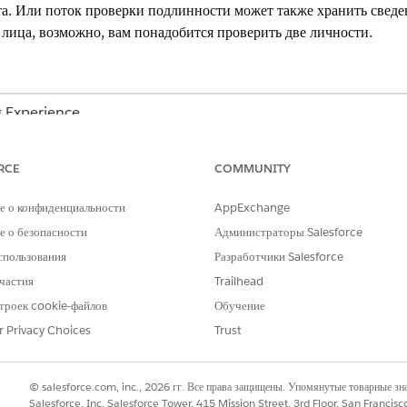
а. Или поток проверки подлинности может также хранить сведен
 лица, возможно, вам понадобится проверить две личности.
g Experience
se
Edition и
Unlimited
Edition с Health Cloud
RCE
COMMUNITY
а перед обработкой его запросов, содержащих конфиденциальную инфор
е о конфиденциальности
AppExchange
 о безопасности
Администраторы Salesforce
тавителя
 перед обработкой его запросов, содержащих конфиденциальную информа
спользования
Разработчики Salesforce
 касается не клиента, можно выполнить проверку для обоих людей.
частия
Trailhead
троек cookie-файлов
Обучение
r Privacy Choices
Trust
РОБЛЕМУ?
и стать лучше!
© salesforce.com, inc., 2026 гг. Все права защищены. Упомянутые товарные з
Salesforce, Inc. Salesforce Tower, 415 Mission Street, 3rd Floor, San Francis