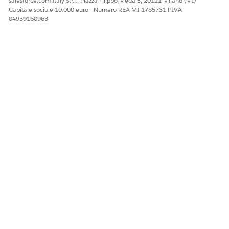
salesforce.com Italy S.r.l., Piazza Filippo Meda 5, 20121 Milano (MI)
Capitale sociale 10.000 euro - Numero REA MI-1785731 P.IVA
04959160963