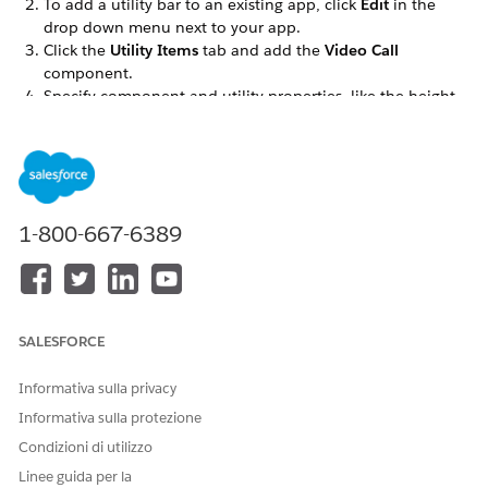
To add a utility bar to an existing app, click
Edit
in the
drop down menu next to your app.
Click the
Utility Items
tab and add the
Video Call
component.
Specify component and utility properties, like the height
and width of the utility panel, and what label and icon to
display in the utility bar.
Save your work.
1-800-667-6389
QUESTO ARTICOLO HA RISOLTO IL PROBLEMA?
Facci sapere, così possiamo migliorare!
Sì
No
SALESFORCE
Informativa sulla privacy
Informativa sulla protezione
Condizioni di utilizzo
Linee guida per la