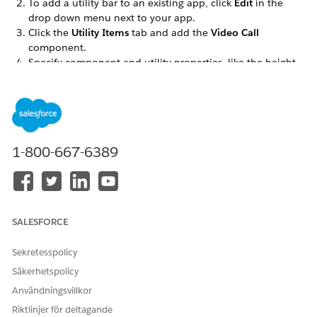
To add a utility bar to an existing app, click
Edit
in the
drop down menu next to your app.
Click the
Utility Items
tab and add the
Video Call
component.
Specify component and utility properties, like the height
and width of the utility panel, and what label and icon to
display in the utility bar.
Save your work.
1-800-667-6389
LÖSTE DENNA ARTIKEL DITT PROBLEM?
Berätta för oss vad vi kan förbättra!
Ja
Nej
SALESFORCE
Sekretesspolicy
Säkerhetspolicy
Användningsvillkor
Riktlinjer för deltagande