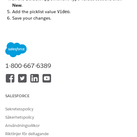
New
.
Add the picklist value
.
Video
Save your changes.
LÖSTE DENNA ARTIKEL DITT PROBLEM?
Berätta för oss vad vi kan förbättra!
Ja
Nej
1-800-667-6389
SALESFORCE
Sekretesspolicy
Säkerhetspolicy
Användningsvillkor
Riktlinjer för deltagande