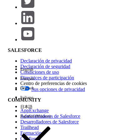
Agregar
Área de productos
Repercusión de función
SALESFORCE
Declaración de privacidad
Declaración de seguridad
English
Condiciones de uso
Directrices de participación
Français
Centro de preferencias de cookies
Deutsch
Sus opciones de privacidad
Edición
Italiano
COMMUNITY
日本語
AppExchange
Administradores de Salesforce
Español (México)
Desarrolladores de Salesforce
Trailhead
Experiencia
Formación
Confianza