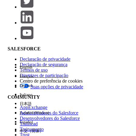
Adicionar
Área de produtos
Impacto do recurso
SALESFORCE
Declaração de privacidade
Declaração de segurança
English
Termos de uso
Diretrizes de participação
Français
Centro de preferência de cookies
Deutsch
Suas opções de privacidade
Edição
Italiano
COMMUNITY
日本語
AppExchange
Administradores do Salesforce
Español (México)
Desenvolvedores do Salesforce
Español
Trailhead
Experiência
Treinamento
中文（简体）
Trust