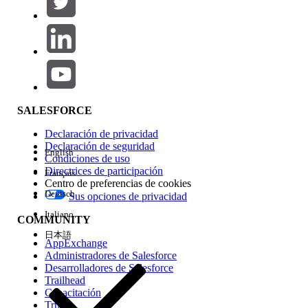
Agregar
Área de productos
Repercusión de función
SALESFORCE
Declaración de privacidad
Declaración de seguridad
English
Condiciones de uso
Directrices de participación
Français
Centro de preferencias de cookies
Deutsch
Sus opciones de privacidad
Edición
Italiano
COMMUNITY
日本語
AppExchange
Administradores de Salesforce
Desarrolladores de Salesforce
Trailhead
Experiencia
Capacitación
Trust