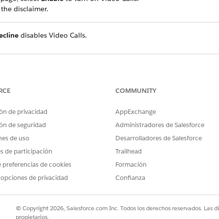
the disclaimer.
ecline
disables Video Calls.
e that helps you set up the Video Calls feature.
RCE
COMMUNITY
U PROBLEMA?
ón de privacidad
AppExchange
s mejorar!
ón de seguridad
Administradores de Salesforce
nes de uso
Desarrolladores de Salesforce
es de participación
Trailhead
 preferencias de cookies
Formación
 opciones de privacidad
Confianza
© Copyright 2026, Salesforce.com Inc. Todos los derechos reservados. Las d
propietarios.