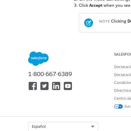
Click
Accept
when you see 
Clicking
D
NOTE
You see a guided setup pag
SALESFO
¿RESOLVIÓ ESTE ARTÍCULO S
Declaraci
¡Háganos saber cómo podemo
1-800-667-6389
Declaraci
Condicio
Directric
Centro de
Sus
Select Org
Español