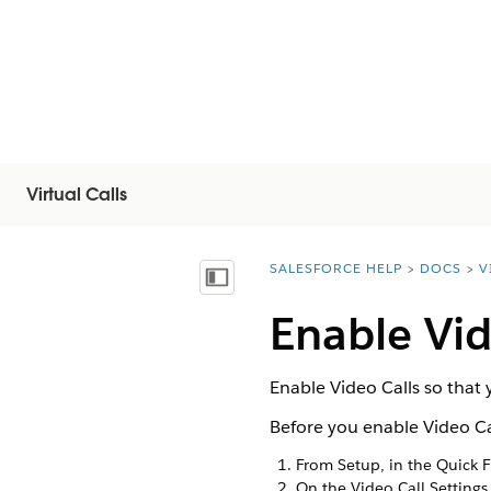
Virtual Calls
SALESFORCE HELP
DOCS
V
You are here:
Mostrar índice de materias
Enable Vid
Enable Video Calls so that
Before you enable Video Ca
From Setup, in the Quick 
On the Video Call Settings