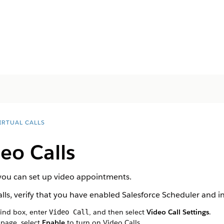
IRTUAL CALLS
eo Calls
 you can set up video appointments.
lls, verify that you have enabled Salesforce Scheduler and 
Find box, enter
, and then select
Video Call Settings
.
Video Call
 page, select
Enable
to turn on Video Calls.