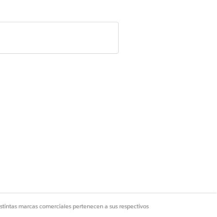
Sí
No
istintas marcas comerciales pertenecen a sus respectivos