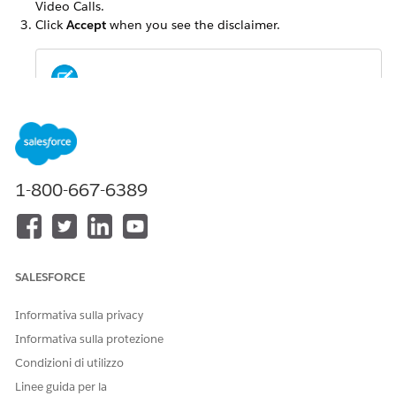
Video Calls.
Click
Accept
when you see the disclaimer.
Clicking
Decline
disables Video Calls.
NOTE
You see a guided setup page that helps you set up the
1-800-667-6389
Video Calls feature.
QUESTO ARTICOLO HA RISOLTO IL PROBLEMA?
SALESFORCE
Facci sapere, così possiamo migliorare!
Informativa sulla privacy
Sì
No
Informativa sulla protezione
Condizioni di utilizzo
Linee guida per la