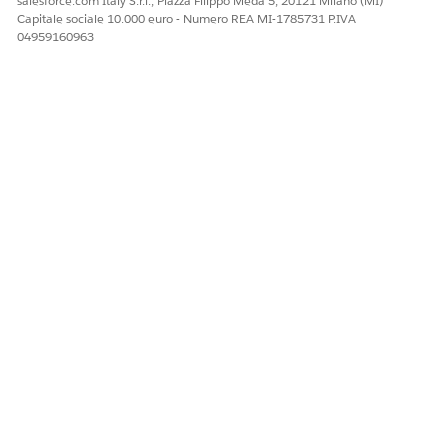
salesforce.com Italy S.r.l., Piazza Filippo Meda 5, 20121 Milano (MI)
Capitale sociale 10.000 euro - Numero REA MI-1785731 P.IVA
04959160963