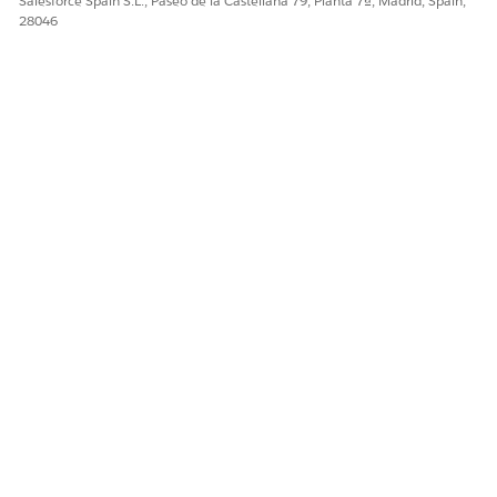
Salesforce Spain S.L., Paseo de la Castellana 79, Planta 7ª, Madrid, Spain,
28046