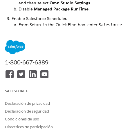
and then select
OmniStudio Settings
.
Disable
Managed Package RunTime
.
Enable Salesforce Scheduler.
From Setup, in the Quick Find box, enter
Salesforce
Scheduler
, and then select
Salesforce Scheduler
Settings
.
Verify Video Calls is enabled.
In Setup, in the Quick Find box, enter
,
Video Call
and then select
Video Call Settings
.
1-800-667-6389
If not already done, enable Video Calls and accept the
agreement.
SALESFORCE
¿RESOLVIÓ ESTE ARTÍCULO SU PROBLEMA?
¡Háganos saber cómo podemos mejorar!
Declaración de privacidad
Declaración de seguridad
Sí
No
Condiciones de uso
Directrices de participación