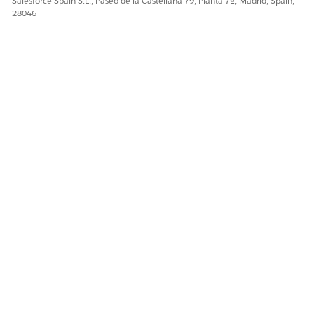
Salesforce Spain S.L., Paseo de la Castellana 79, Planta 7ª, Madrid, Spain,
28046