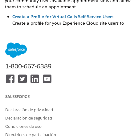
your community users available appointment slots and allow
them to schedule an appointment.
Create a Profile for Virtual Calls Self-Service Users
Create a profile for your Experience Cloud site users to
schedule video visits.
¿RESOLVIÓ ESTE ARTÍCULO SU PROBLEMA?
1-800-667-6389
¡Háganos saber cómo podemos mejorar!
Sí
No
SALESFORCE
Declaración de privacidad
Declaración de seguridad
Condiciones de uso
Directrices de participación