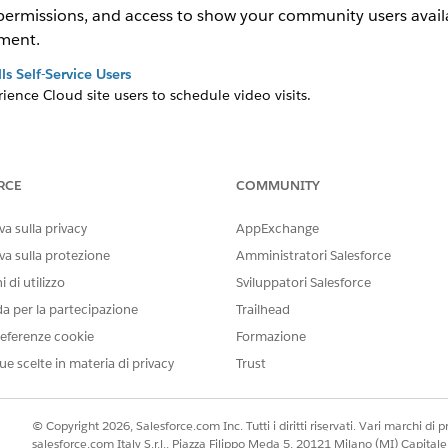
 permissions, and access to show your community users avai
ment.
lls Self-Service Users
rience Cloud site users to schedule video visits.
RCE
COMMUNITY
IL PROBLEMA?
orare!
a sulla privacy
AppExchange
va sulla protezione
Amministratori Salesforce
 di utilizzo
Sviluppatori Salesforce
da per la partecipazione
Trailhead
eferenze cookie
Formazione
ue scelte in materia di privacy
Trust
© Copyright 2026, Salesforce.com Inc. Tutti i diritti riservati. Vari marchi di pro
salesforce.com Italy S.r.l., Piazza Filippo Meda 5, 20121 Milano (MI) Capit