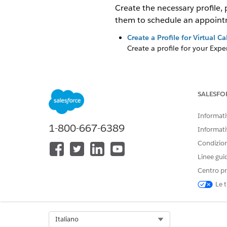
Create the necessary profile,
them to schedule an appoint
Create a Profile for Virtual Ca
Create a profile for your Expe
SALESFO
QUESTO ARTICOLO HA RISOLTO 
Facci sapere, così possiamo migli
Informativ
1-800-667-6389
Informati
Condizioni
Linee gui
Centro pr
Le t
Select Org
Italiano