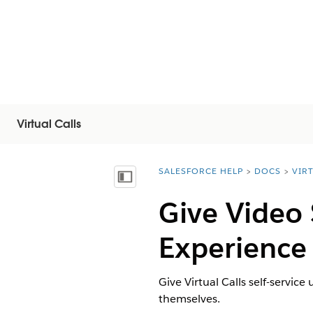
Virtual Calls
SALESFORCE HELP
DOCS
VIR
You are here:
Mostra sommario
Give Video 
Experience 
Give
Virtual Calls
self-service
themselves.