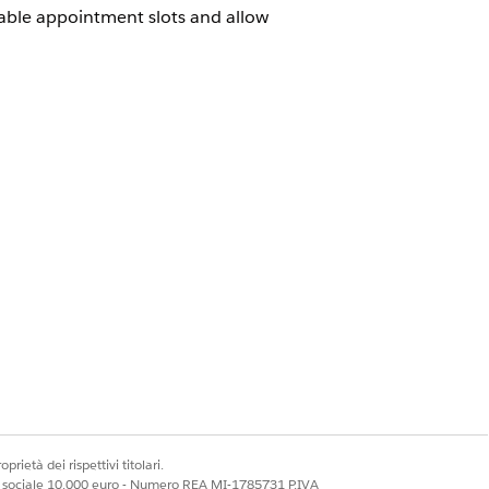
lable appointment slots and allow
Sì
No
prietà dei rispettivi titolari.
ale sociale 10.000 euro - Numero REA MI-1785731 P.IVA