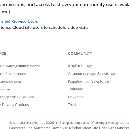
 permissions, and access to show your community users avai
ment.
lls Self-Service Users
rience Cloud site users to schedule video visits.
RCE
COMMUNITY
РОБЛЕМУ?
и стать лучше!
е о конфиденциальности
AppExchange
 о безопасности
Администраторы Salesforce
спользования
Разработчики Salesforce
частия
Trailhead
троек cookie-файлов
Обучение
r Privacy Choices
Trust
© salesforce.com, inc., 2026 гг. Все права защищены. Упомянутые товарные з
Salesforce, Inc. Salesforce Tower, 415 Mission Street, 3rd Floor, San Francis