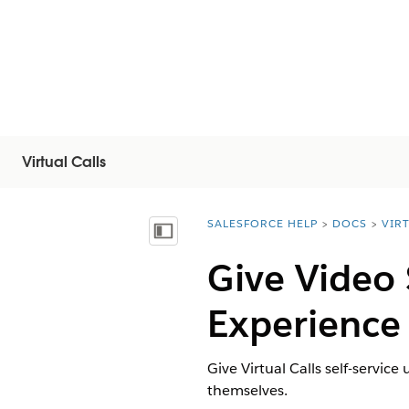
Virtual Calls
SALESFORCE HELP
DOCS
VIR
You are here:
Показать содержание
Give Video 
Experience 
Give
Virtual Calls
self-service
themselves.