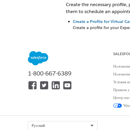
Create the necessary profile,
them to schedule an appoint
Create a Profile for Virtual Ca
Create a profile for your Expe
SALESFO
ЭТА СТАТЬЯ РЕШИЛА ВАШУ П
Оставьте свой отзыв, чтобы мы могл
Положени
1-800-667-6389
Положение
Условия и
Правила у
Центр нас
You
Select Org
Русский