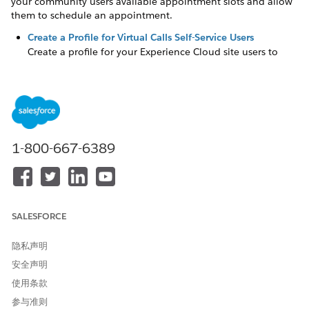
your community users available appointment slots and allow
them to schedule an appointment.
Create a Profile for Virtual Calls Self-Service Users
Create a profile for your Experience Cloud site users to
schedule video visits.
本文章是否解决您的问题？
1-800-667-6389
请与我们共享您的想法，以便我们进行改进！
是
否
SALESFORCE
隐私声明
安全声明
使用条款
参与准则