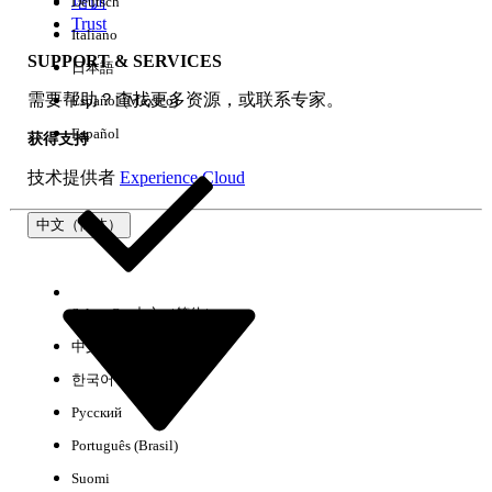
培训
Deutsch
Trust
Italiano
SUPPORT & SERVICES
日本語
全部清除
完成
需要帮助？查找更多资源，或联系专家。
Español (México)
Español
获得支持
技术提供者
Experience Cloud
中文（简体）
Select Org
中文（简体）
中文（繁体）
한국어
Русский
没有结果
Português (Brasil)
以下是一些搜索提示
Suomi