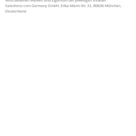
verschiedenen Marken sind Eigentum der jeweiligen Inhaber.
Salesforce.com Germany GmbH, Erika-Mann-Str. 31, 80636 München,
Deutschland