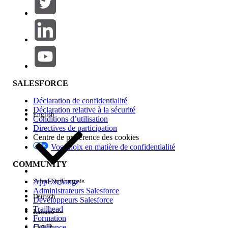
SALESFORCE
Déclaration de confidentialité
Déclaration relative à la sécurité
English
Conditions d’utilisation
Directives de participation
Centre de préférence des cookies
Vos choix en matière de confidentialité
COMMUNITY
AppExchange
Select Org
Français
Administrateurs Salesforce
Deutsch
Développeurs Salesforce
Trailhead
Italiano
Formation
Confiance
日本語