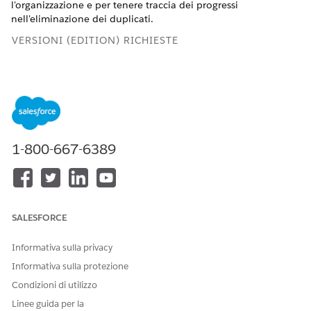
l'organizzazione e per tenere traccia dei progressi
nell'eliminazione dei duplicati.
VERSIONI (EDITION) RICHIESTE
Disponibile in: Lightning Experience e Salesforce Classic
Disponibile in:
Essentials Edition
,
Professional Edition
,
Enterprise Edition
,
Performance Edition
,
Unlimited Edition
e
Developer Edition
1-800-667-6389
AUTORIZZAZIONI UTENTE RICHIESTE
Per visualizzare le regole di
Visualizza impostazione e
duplicazione e le regole di
configurazione
corrispondenza:
SALESFORCE
Per creare, modificare,
Personalizza applicazione
eliminare, attivare e
Informativa sulla privacy
disattivare le regole di
Informativa sulla protezione
duplicazione e le regole di
corrispondenza:
Condizioni di utilizzo
Linee guida per la
Gestione dei singoli duplicati