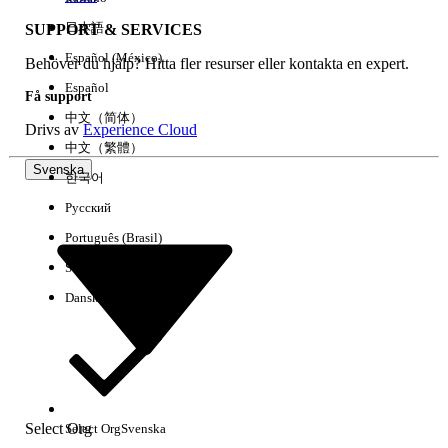
日本語
SUPPORT & SERVICES
Español (México)
Behöver du hjälp? Hitta fler resurser eller kontakta en expert.
Rensa alla
Klart
Español
Få support
中文（简体）
Drivs av
Experience Cloud
中文（繁體）
Svenska
한국어
Русский
Português (Brasil)
Suomi
Dansk
Inga resultat
Här är några söktips
Select Org
Select Org
Svenska
Kontrollera stavningen av dina nyckelord.