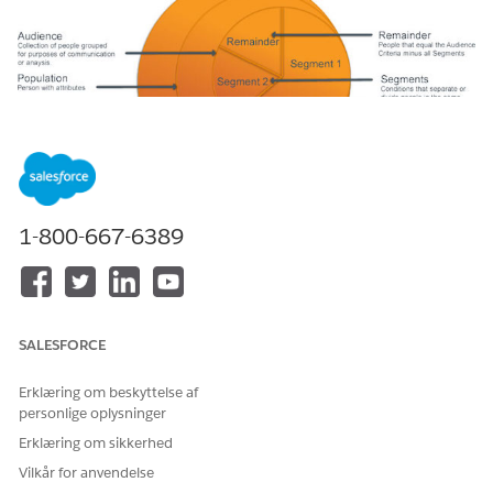
Segment Components and Sample Audience
1-800-667-6389
Dissection
This diagram shows the basic components of a segment and
the dissection of a sample audience.
SALESFORCE
Erklæring om beskyttelse af
personlige oplysninger
Erklæring om sikkerhed
Vilkår for anvendelse