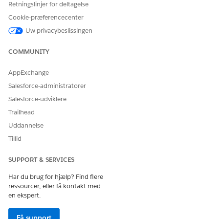
Retningslinjer for deltagelse
Cookie-præferencecenter
Uw privacybeslissingen
COMMUNITY
LØSTE DENNE ARTIKEL DIT PROBLEM?
Giv os besked, så vi kan forbedre os!
AppExchange
Salesforce-administratorer
Ja
Nej
Salesforce-udviklere
Trailhead
Uddannelse
Tillid
SUPPORT & SERVICES
Har du brug for hjælp? Find flere
ressourcer, eller få kontakt med
en ekspert.
Få support