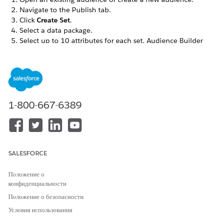
Navigate to the Publish tab.
Click
Create Set
.
Select a data package.
Select up to 10 attributes for each set. Audience Builder
adds the attributes to the set as you select them. To delete
an attribute from the set, click
X
next to the attribute.
Name your set and click
Save
.
To enable the use of substitution strings in a send, select
the set name to use. To delete a set, click
to edit, then
1-800-667-6389
click
Delete
.
Click
Save and Publish
.
SALESFORCE
ЭТА СТАТЬЯ РЕШИЛА ВАШУ ПРОБЛЕМУ?
Оставьте свой отзыв, чтобы мы могли стать лучше!
Положение о
конфиденциальности
Да
Нет
Положение о безопасности
Условия использования