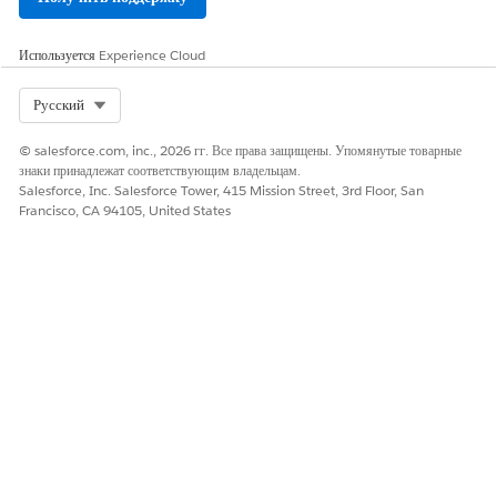
[
]
\
Используется
Experience Cloud
'
:
Select Org
Русский
"
<
>
© salesforce.com, inc., 2026 гг. Все права защищены. Упомянутые товарные
?
знаки принадлежат соответствующим владельцам.
,
Salesforce, Inc. Salesforce Tower, 415 Mission Street, 3rd Floor, San
.
Francisco, CA 94105, United States
/
Exclusion Template
Template Name
This field accepts only 120
characters and does not
accept these characters:
!