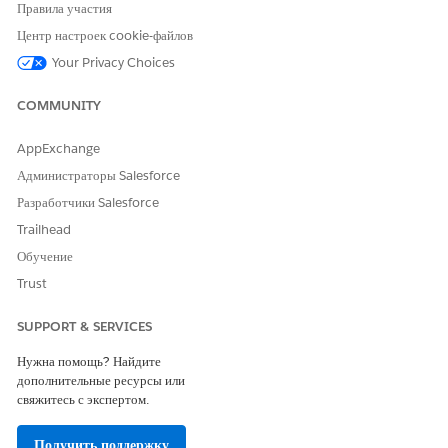
Правила участия
<
>
Центр настроек cookie-файлов
?
Your Privacy Choices
,
.
/
COMMUNITY
AppExchange
Criteria Label
This field does not accept
these characters:
Администраторы Salesforce
Разработчики Salesforce
!
@
Trailhead
#
Обучение
$
%
Trust
^
*
SUPPORT & SERVICES
(
)
Нужна помощь? Найдите
+
дополнительные ресурсы или
=
свяжитесь с экспертом.
{
}
|
Получить поддержку