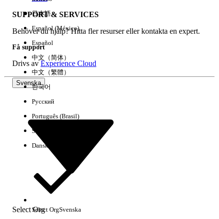
日本語
SUPPORT & SERVICES
Español (México)
Behöver du hjälp? Hitta fler resurser eller kontakta en expert.
Rensa alla
Klart
Español
Få support
中文（简体）
Drivs av
Experience Cloud
中文（繁體）
Svenska
한국어
Русский
Português (Brasil)
Suomi
Dansk
Inga resultat
Här är några söktips
Select Org
Select Org
Svenska
Kontrollera stavningen av dina nyckelord.