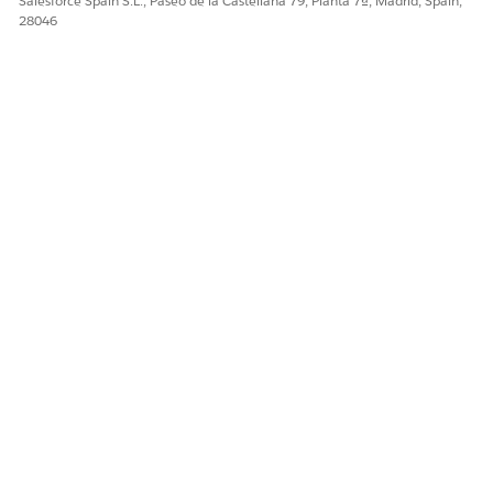
Salesforce Spain S.L., Paseo de la Castellana 79, Planta 7ª, Madrid, Spain,
28046