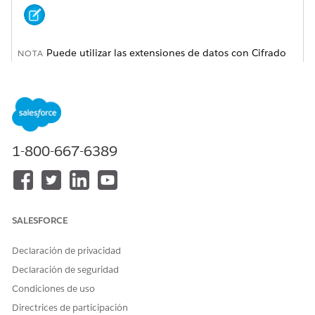
Puede utilizar las extensiones de datos con Cifrado
NOTA
de nivel de campo para crear audiencias en Audiencias de
publicidad.
Especifique si desea configurar una audiencia nueva o
existente.
1-800-667-6389
Seleccione
Extensión de datos
.
Localice las fuentes de datos.
Haga clic en
Seleccionar
.
Seleccione un atributo de la extensión de datos elegida.
Puede cambiar los atributos antes de guardar o activar la
SALESFORCE
audiencia.
Declaración de privacidad
Declaración de seguridad
Condiciones de uso
Si ve un mensaje que indica que no se
NOTA
Directrices de participación