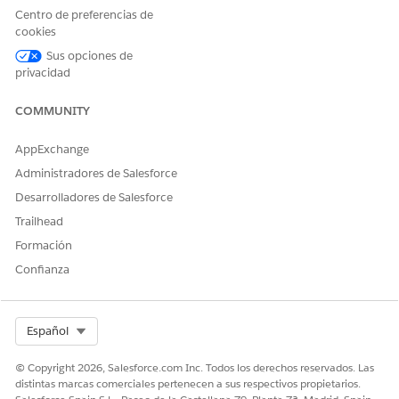
encuentran atributos, seleccione un origen distinto con
Centro de preferencias de
el atributo que desee. También puede eliminar el
cookies
atributo haciendo clic en el icono de papelera.
Sus opciones de
privacidad
Si es necesario, repita los pasos del 1 al 5 para agregar un
segundo atributo.
COMMUNITY
Guarde la audiencia, salga de la audiencia o active la
audiencia.
AppExchange
Administradores de Salesforce
CONSULTE TAMBIÉN:
Desarrolladores de Salesforce
Contact Builder en Marketing Cloud
Trailhead
Extensiones de datos en Contact Builder
Formación
Lista Todos los suscriptores en Email Studio
Confianza
¿RESOLVIÓ ESTE ARTÍCULO SU PROBLEMA?
Select Org
Español
¡Háganos saber cómo podemos mejorar!
© Copyright 2026, Salesforce.com Inc. Todos los derechos reservados. Las
Sí
No
distintas marcas comerciales pertenecen a sus respectivos propietarios.