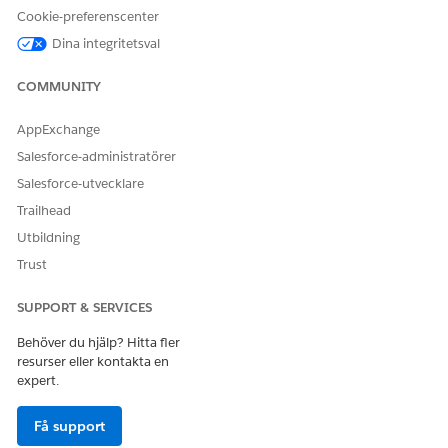
Cookie-preferenscenter
Dina integritetsval
LÖSTE DENNA ARTIKEL DITT PROBLEM?
Berätta för oss vad vi kan förbättra!
COMMUNITY
Ja
Nej
AppExchange
Salesforce-administratörer
Salesforce-utvecklare
Trailhead
Utbildning
Trust
SUPPORT & SERVICES
Behöver du hjälp? Hitta fler
resurser eller kontakta en
expert.
Få support