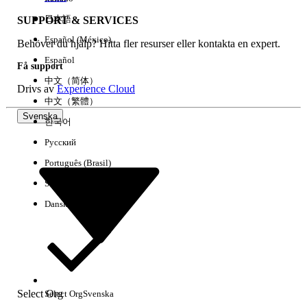
日本語
SUPPORT & SERVICES
Español (México)
Behöver du hjälp? Hitta fler resurser eller kontakta en expert.
Rensa alla
Klart
Español
Få support
中文（简体）
Drivs av
Experience Cloud
中文（繁體）
Svenska
한국어
Русский
Português (Brasil)
Suomi
Dansk
Inga resultat
Här är några söktips
Select Org
Select Org
Svenska
Kontrollera stavningen av dina nyckelord.