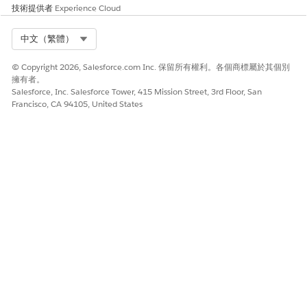
技術提供者
Experience Cloud
Select Org
中文（繁體）
© Copyright 2026, Salesforce.com Inc. 保留所有權利。各個商標屬於其個別
擁有者。
Salesforce, Inc. Salesforce Tower, 415 Mission Street, 3rd Floor, San
Francisco, CA 94105, United States