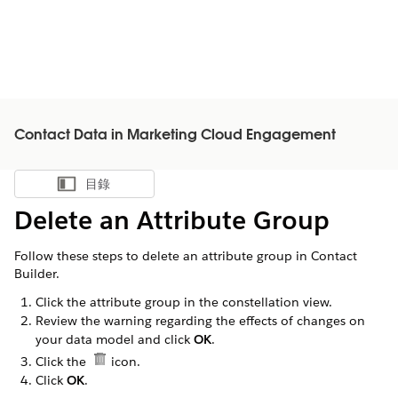
Contact Data in Marketing Cloud Engagement
目錄
顯示目錄
Delete an Attribute Group
Follow these steps to delete an attribute group in Contact
Builder.
Click the attribute group in the constellation view.
Review the warning regarding the effects of changes on
your data model and click
OK
.
Click the
icon.
Click
OK
.