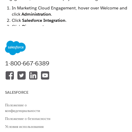
In Marketing Cloud Engagement, hover over Welcome and
click
Administration
.
Click
Salesforce Integration
.
Click
Disconnect
.
Click
Confirm
.
The Salesforce integration is unavailable until the process
completes.
1-800-667-6389
ЭТА СТАТЬЯ РЕШИЛА ВАШУ ПРОБЛЕМУ?
Оставьте свой отзыв, чтобы мы могли стать лучше!
Да
Нет
SALESFORCE
Положение о
конфиденциальности
Положение о безопасности
Условия использования