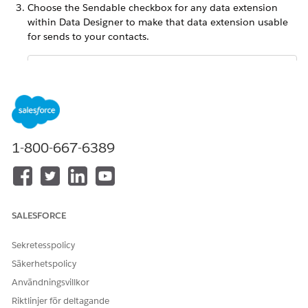
Choose the Sendable checkbox for any data extension
within Data Designer to make that data extension usable
for sends to your contacts.
Changing record information in a data extension
NOTE
affects how this record shows up in filters for sends.
Ensure that you understand how this change affects
1-800-667-6389
your activities before you change the data.
Click
Save
.
SALESFORCE
Sekretesspolicy
LÖSTE DENNA ARTIKEL DITT PROBLEM?
Säkerhetspolicy
Berätta för oss vad vi kan förbättra!
Användningsvillkor
Ja
Nej
Riktlinjer för deltagande