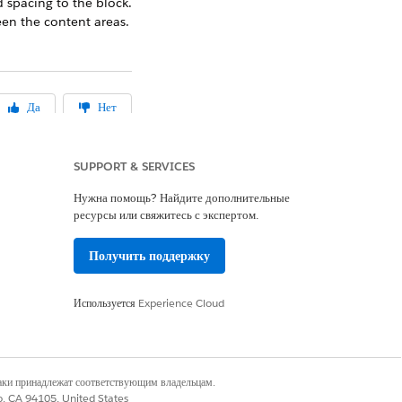
d spacing to the block.
een the content areas.
Да
Нет
SUPPORT & SERVICES
Нужна помощь? Найдите дополнительные
ресурсы или свяжитесь с экспертом.
Получить поддержку
Используется
Experience Cloud
наки принадлежат соответствующим владельцам.
co, CA 94105, United States