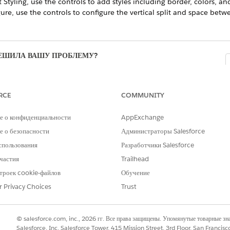
Styling, use the controls to add styles including border, colors, an
re, use the controls to configure the vertical split and space betw
РЕШИЛА ВАШУ ПРОБЛЕМУ?
зыв, чтобы мы могли стать лучше!
RCE
COMMUNITY
е о конфиденциальности
AppExchange
 о безопасности
Администраторы Salesforce
спользования
Разработчики Salesforce
частия
Trailhead
троек cookie-файлов
Обучение
r Privacy Choices
Trust
© salesforce.com, inc., 2026 гг. Все права защищены. Упомянутые товарные з
Salesforce, Inc. Salesforce Tower, 415 Mission Street, 3rd Floor, San Francis