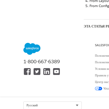
From Layout 
From Configu
ЭТА СТАТЬЯ 
Оставьте свой от
SALESFO
Положени
1-800-667-6389
Положение
Условия и
Правила у
Центр нас
You
Select Org
Русский