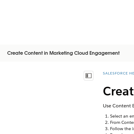
Create Content in Marketing Cloud Engagement
SALESFORCE H
You are here:
Показать содержание
Creat
Use Content B
Select an e
From Conten
Follow the i