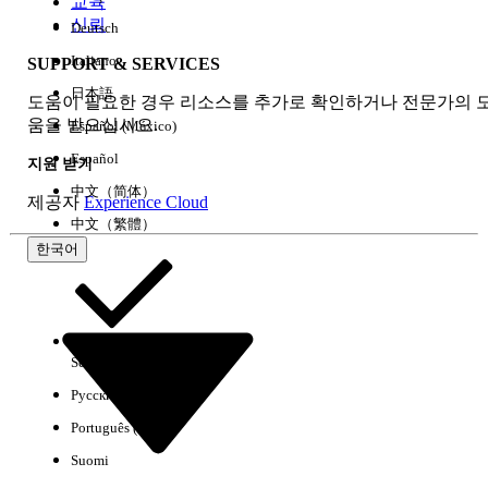
교육
신뢰
Deutsch
Italiano
SUPPORT & SERVICES
모두 지우기
완료
日本語
도움이 필요한 경우 리소스를 추가로 확인하거나 전문가의 
움을 받으십시오.
Español (México)
Español
지원 받기
中文（简体）
제공자
Experience Cloud
中文（繁體）
한국어
Select Org
한국어
Русский
결과 없음
Português (Brasil)
몇 가지 검색 팁
Suomi