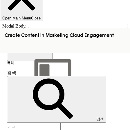
Open Main Menu
Close
Modal Body...
Create Content in Marketing Cloud Engagement
목차
검색
목차 표시
목차
검색