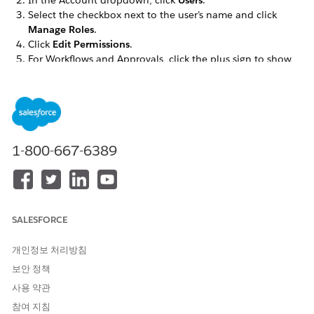
In the Account dropdown, click
Users
.
Select the checkbox next to the user’s name and click
Manage Roles
.
Click
Edit Permissions
.
For Workflows and Approvals, click the plus sign to show
the permission categories.
Select the permissions you want that user to have.
이 기사를 통해 문제를 해결했습니까?
1-800-667-6389
개선을 위한 의견을 보내주세요.
예
아니요
SALESFORCE
개인정보 처리방침
보안 정책
사용 약관
참여 지침