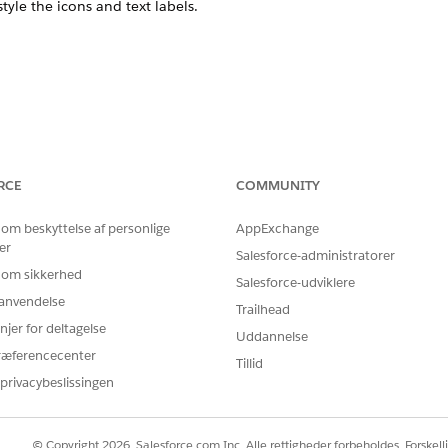
tyle the icons and text labels.
BLEM?
RCE
COMMUNITY
 os!
 om beskyttelse af personlige
AppExchange
er
Salesforce-administratorer
 om sikkerhed
Salesforce-udviklere
r anvendelse
Trailhead
njer for deltagelse
Uddannelse
ræferencecenter
Tillid
privacybeslissingen
© Copyright 2026, Salesforce.com Inc. Alle rettigheder forbeholdes. Forskell