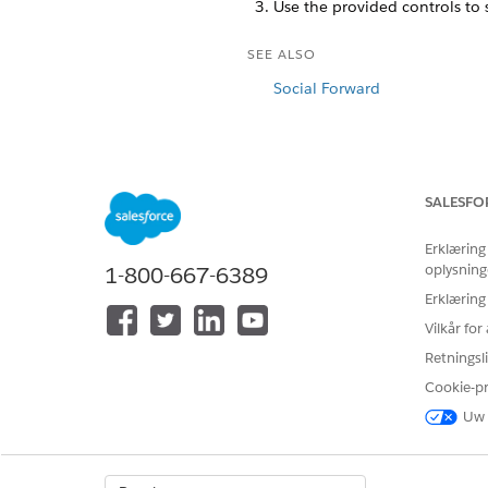
Use the provided controls to s
SEE ALSO
Social Forward
LØSTE DENNE ARTIKEL DIT PRO
SALESFO
Giv os besked, så vi kan forbedre
Erklæring
oplysning
1-800-667-6389
Erklæring
Vilkår fo
Retningsli
Cookie-p
Uw 