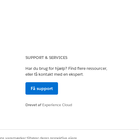
Ja
Nej
SUPPORT & SERVICES
Har du brug for hjælp? Find flere ressourcer,
eller få kontakt med en ekspert.
Få support
Drevet af
Experience Cloud
ige varemærker tilhører deres respektive ejere.