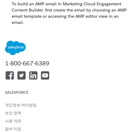
To build an AMP email in Marketing Cloud Engagement
Content Builder, first create the email by choosing an AMP
email template or accessing the AMP editor view in an
email.
AMP for Email Best Practices
Use these tips and best practices when building AMP
emails in Marketing Cloud Engagement Content Builder.
Appendix: Use GTL with AMP for Email Mustache Syntax
Guide Template Language and AMP Mustache templates
1-800-667-6389
use the same delimiters (double curly braces {{ and }}).
Therefore, when sending AMP containing Mustache
templates through Marketing Cloud Engagement, ensure
that you add a snippet of code at the top to change the
GTL delimiters.
SALESFORCE
개인정보 처리방침
보안 정책
이 기사를 통해 문제를 해결했습니까?
사용 약관
개선을 위한 의견을 보내주세요.
참여 지침