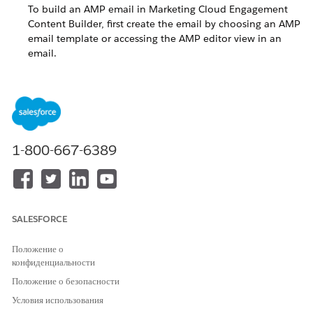
To build an AMP email in Marketing Cloud Engagement
Content Builder, first create the email by choosing an AMP
email template or accessing the AMP editor view in an
email.
AMP for Email Best Practices
Use these tips and best practices when building AMP
emails in Marketing Cloud Engagement Content Builder.
Appendix: Use GTL with AMP for Email Mustache Syntax
Guide Template Language and AMP Mustache templates
1-800-667-6389
use the same delimiters (double curly braces {{ and }}).
Therefore, when sending AMP containing Mustache
templates through Marketing Cloud Engagement, ensure
that you add a snippet of code at the top to change the
GTL delimiters.
SALESFORCE
Положение о
конфиденциальности
Положение о безопасности
ЭТА СТАТЬЯ РЕШИЛА ВАШУ ПРОБЛЕМУ?
Условия использования
Оставьте свой отзыв, чтобы мы могли стать лучше!