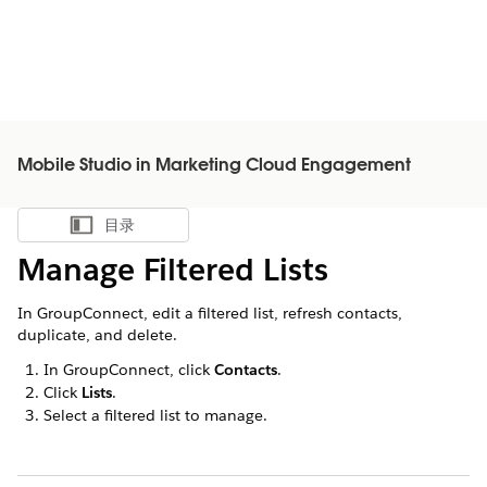
Mobile Studio in Marketing Cloud Engagement
目录
显示目录
Manage Filtered Lists
In GroupConnect, edit a filtered list, refresh contacts,
duplicate, and delete.
In GroupConnect, click
Contacts
.
Click
Lists
.
Select a filtered list to manage.