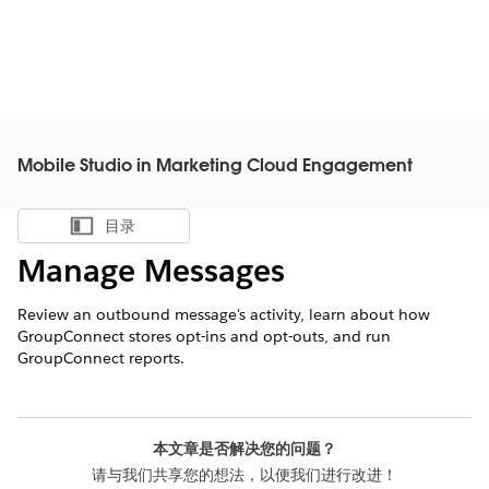
Mobile Studio in Marketing Cloud Engagement
目录
显示目录
Manage Messages
Review an outbound message's activity, learn about how
GroupConnect stores opt-ins and opt-outs, and run
GroupConnect reports.
本文章是否解决您的问题？
请与我们共享您的想法，以便我们进行改进！