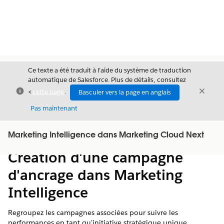
Ce texte a été traduit à l’aide du système de traduction
automatique de Salesforce. Plus de détails, consultez
Fermer
Ferme
<
cette page
.
Basculer vers la page en anglais
Fermer
Pas maintenant
Table des
Marketing Intelligence dans Marketing Cloud Next
Afficher la table des matières
matières
Création d'une campagne
d'ancrage dans Marketing
Intelligence
Regroupez les campagnes associées pour suivre les
performances en tant qu'initiative stratégique unique.